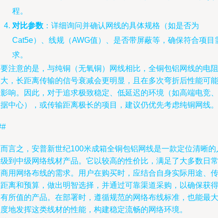
程。
对比参数
：详细询问并确认网线的具体规格（如是否为
Cat5e）、线规（AWG值）、是否带屏蔽等，确保符合项目
求。
需要注意的是，与纯铜（无氧铜）网线相比，全铜包铝网线的电
稍大，长距离传输的信号衰减会更明显，且在多次弯折后性能可
受影响。因此，对于追求极致稳定、低延迟的环境（如高端电竞
数据中心），或传输距离极长的项目，建议仍优先考虑纯铜网线
##
总而言之，安普新世纪100米成箱全铜包铝网线是一款定位清晰的
门级到中级网络线材产品。它以较高的性价比，满足了大多数日
和商用网络布线的需求。用户在购买时，应结合自身实际用途、
输距离和预算，做出明智选择，并通过可靠渠道采购，以确保获
物有所值的产品。在部署时，遵循规范的网络布线标准，也能最
限度地发挥这类线材的性能，构建稳定流畅的网络环境。