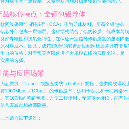
适合对成本有一定控制，又希望获得相对稳定传输性能的用户。
产品核心特点：全铜包铝导体
款网线采用“全铜包铝”（CCA）作为导体材料。所谓全铜包铝，
在铝芯外部包裹一层铜层。这种结构结合了铝的轻质、低成本与
的良好导电性和抗氧化特性，在保证一定信号传输质量的显著降
了原材料成本。因此，成箱100米的安普新世纪网线通常具有非常
竞争力的价格，对于预算有限或进行大规模布线的项目来说，是
个实用的选择。
性能与应用场景
为五类线（Cat5e）或超五类线（Cat5e）规格，这类网线理论
持1000Mbps（1Gbps）的传输速率，适用于百兆和千兆网络环
境。其100米的整箱包装，方便工程使用，无需多次接续，能有效
少信号衰减点和故障隐患。
它非常适合以下场景：