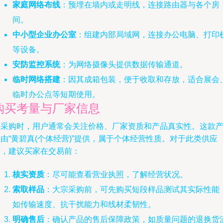
家庭网络布线
：预埋在墙内或走明线，连接路由器与各个房
间。
中小型企业办公室
：组建内部局域网，连接办公电脑、打印
等设备。
安防监控系统
：为网络摄像头提供数据传输通道。
临时网络搭建
：因其成箱包装，便于收取和存放，适合展会
临时办公点等短期使用。
购买考量与厂家信息
在采购时，用户通常会关注价格、厂家资质和产品真实性。这款
由“黄碧真(个体经营)”提供，属于个体经营性质。对于此类供应
商，建议买家在交易前：
核实资质
：尽可能查看营业执照，了解经营状况。
索取样品
：大宗采购前，可先购买短段样品测试其实际性能
如传输速度、抗干扰能力和线材柔韧性。
明确售后
：确认产品的售后保障政策，如质量问题的退换货