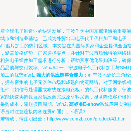
随着全球电子制造业的快速发展，宁波作为中国东部沿海的重要
口城市和制造业基地，已成为外贸出口电子代工代料加工和电子
SMT贴片加工的热门区域。本文旨在为国际买家和企业提供全面
南，涵盖价格优势、厂家选择要点，并针对宁波市场独特的网络
及相关电子组件加工需求进行分析，帮助买家优化采购决策，确
品品质与交付效率。\n\n### 一、宁波电子代工代料加工与SMT
加工的优势\n\n1.
强大的供应链整合能力
：\n 宁波地处长三角经
圈，拥有密集的电子元器件市场和成熟的物流网络。对于网络线
关组件（如信号处理器或布线连接电路板）的代工代料服务，宁
厂家能快速协调数百家供应商完成原材料采购，显著降低客户谈
采购成本，缩短项目周期。\n\n2.
高标准E-show
系统应用实例
语言时注意连接内容连贯\n 通）。<语误:\
若转载，请注明出处：http://www.cenrzb.com/product/41.html