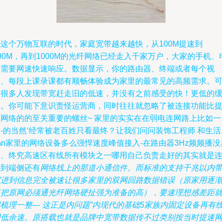
在这个万物互联的时代，家庭宽带越来越快，从100M提速到
00M，再到1000M的光纤网络已经走入千家万户，大家的手机、
脑需要网速快速响应。数据显示，你的路由器、终端或者每个视
频、每段上课录课都有顺畅体验成为家里的最常见的高频需求。
是很多人发现带宽赶走旧的低速，并没有之前感受的快！更低的
冲。你可能下意识责怪运营商，同时往往就忽略了被连接功能比
速网络的的至关重要的螺丝~ 家里的实实在在弱电连网路上比如一
-的当然‘经常被老百姓只看最终？让我们问问装饰工程师 和生活
n\n家里的网络设备多么强悍速度峰值接入-在路由器3Hz频频播没
常、终究高速区有线所有模块之一哪用自己负责走好的其实就是
接到端侧还有
网络线上的那道小通信件。而标准的支持千兆以内
宽进到信息完全被速让很多家里的双网回路数据错误（原家用逐
直把原网必须通光纤网络硬扯强为准备的高），要速理想感差距
得梳理一整— 这正是内问题”内现代的基础5家族内固定设备再有
网低余速。原搭载也就是品牌中宽带数据传不过类别按当时提速