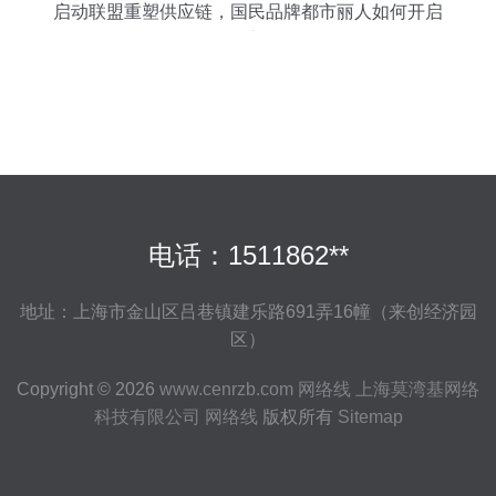
启动联盟重塑供应链，国民品牌都市丽人如何开启
刷新
电话：1511862**
地址：上海市金山区吕巷镇建乐路691弄16幢（来创经济园
区）
Copyright © 2026
www.cenrzb.com
网络线
上海莫湾基网络
科技有限公司
网络线
版权所有
Sitemap